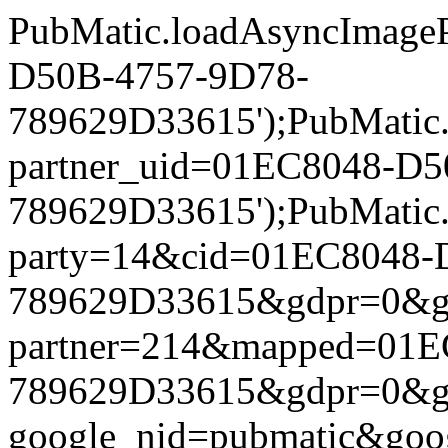
PubMatic.loadAsyncImageP
D50B-4757-9D78-
789629D33615');PubMatic.l
partner_uid=01EC8048-D5
789629D33615');PubMatic.l
party=14&cid=01EC8048-
789629D33615&gdpr=0&gdpr
partner=214&mapped=01E
789629D33615&gdpr=0&gdpr
google_nid=pubmatic&goo