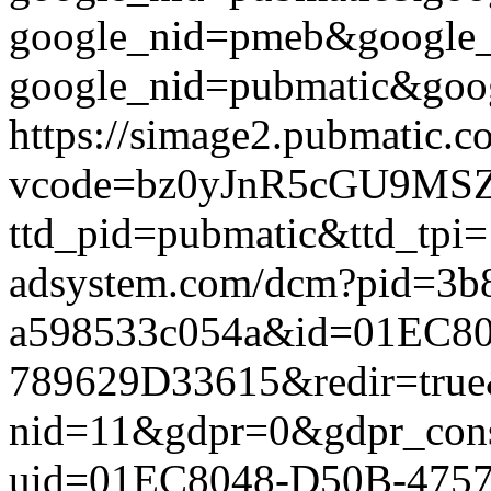
google_nid=pmeb&google_
google_nid=pubmatic&goog
https://simage2.pubmatic.
vcode=bz0yJnR5cGU9MSZq
ttd_pid=pubmatic&ttd_tpi=
adsystem.com/dcm?pid=3b
a598533c054a&id=01EC80
789629D33615&redir=true&g
nid=11&gdpr=0&gdpr_conse
uid=01EC8048-D50B-4757