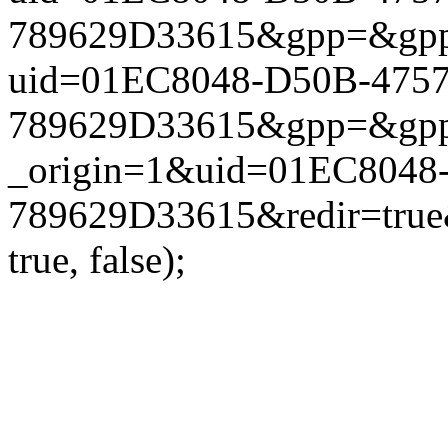
789629D33615&gpp=&gpp_si
uid=01EC8048-D50B-4757
789629D33615&gpp=&gpp_si
_origin=1&uid=01EC8048
789629D33615&redir=true
true, false);