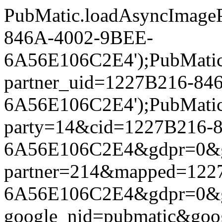
PubMatic.loadAsyncImageP
846A-4002-9BEE-
6A56E106C2E4');PubMatic.l
partner_uid=1227B216-84
6A56E106C2E4');PubMatic.l
party=14&cid=1227B216-
6A56E106C2E4&gdpr=0&gdpr
partner=214&mapped=122
6A56E106C2E4&gdpr=0&gdpr
google_nid=pubmatic&go