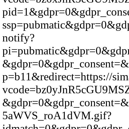
pid=1&gdpr=0&gdpr_consen
ssp=pubmatic&gdpr=0&gdpr
notify?
pi=pubmatic&gdpr=0&gdpr_c
&gdpr=0&gdpr_consent=&us_
p=b11&redirect=https://si
vcode=bz0yJnR5cGU9MSZj
&gdpr=0&gdpr_consent=&us
5aWVS_roA1dVM.gif?
idmatch=0&gdpr=0&gdpr_c