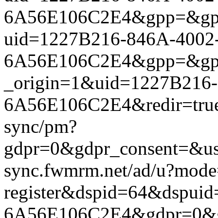
6A56E106C2E4&gpp=&gpp_si
uid=1227B216-846A-4002
6A56E106C2E4&gpp=&gpp_si
_origin=1&uid=1227B216
6A56E106C2E4&redir=true&
sync/pm?
gdpr=0&gdpr_consent=&us_
sync.fwmrm.net/ad/u?mode
register&dspid=64&dspui
6A56E106C2E4&gdpr=0&gdpr