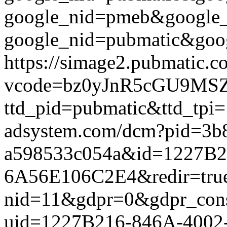
google_nid=pmeb&google_
google_nid=pubmatic&goog
https://simage2.pubmatic.
vcode=bz0yJnR5cGU9MSZq
ttd_pid=pubmatic&ttd_tpi=
adsystem.com/dcm?pid=3b
a598533c054a&id=1227B2
6A56E106C2E4&redir=true&g
nid=11&gdpr=0&gdpr_conse
uid=1227B216-846A-4002