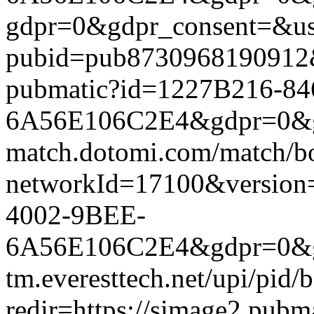
gdpr=0&gdpr_consent=&us_
pubid=pub8730968190912&g
pubmatic?id=1227B216-8
6A56E106C2E4&gdpr=0&gdpr
match.dotomi.com/match/bo
networkId=17100&versio
4002-9BEE-
6A56E106C2E4&gdpr=0&gdp
tm.everesttech.net/upi/pid
redir=https://simage2.pub