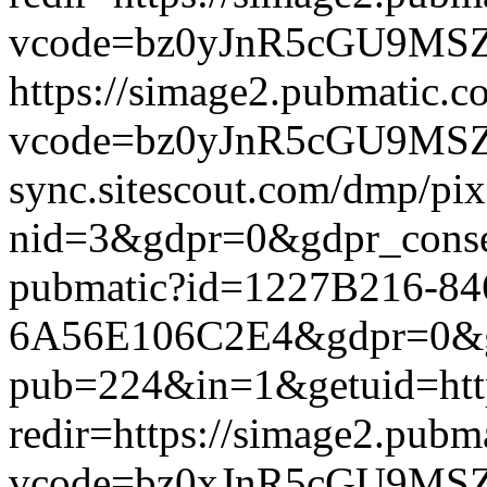
vcode=bz0yJnR5cGU9MSZqc
https://simage2.pubmatic.
vcode=bz0yJnR5cGU9MSZq
sync.sitescout.com/dmp/pi
nid=3&gdpr=0&gdpr_consen
pubmatic?id=1227B216-8
6A56E106C2E4&gdpr=0&gdpr
pub=224&in=1&getuid=htt
redir=https://simage2.pub
vcode=bz0xJnR5cGU9MSZj