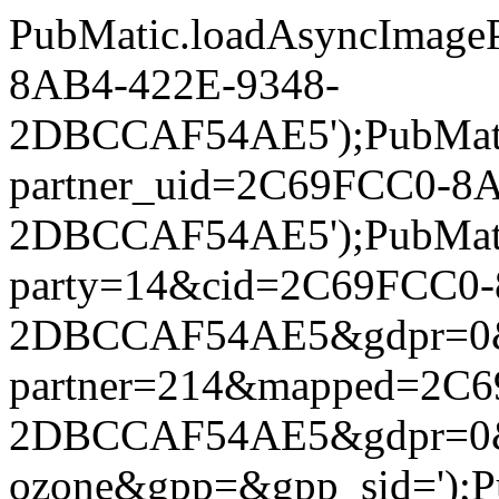
PubMatic.loadAsyncImageP
8AB4-422E-9348-
2DBCCAF54AE5');PubMatic.
partner_uid=2C69FCC0-8
2DBCCAF54AE5');PubMatic.l
party=14&cid=2C69FCC0-
2DBCCAF54AE5&gdpr=0&gdpr
partner=214&mapped=2C6
2DBCCAF54AE5&gdpr=0&g
ozone&gpp=&gpp_sid=');Pub