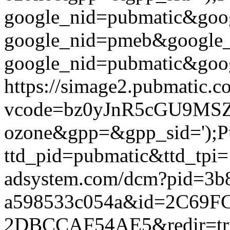
google_nid=pubmatic&go
google_nid=pmeb&google_
google_nid=pubmatic&goog
https://simage2.pubmatic.
vcode=bz0yJnR5cGU9MSZ
ozone&gpp=&gpp_sid=');Pub
ttd_pid=pubmatic&ttd_tpi=
adsystem.com/dcm?pid=3b
a598533c054a&id=2C69F
2DBCCAF54AE5&redir=true&