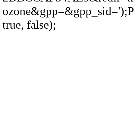
ozone&gpp=&gpp_sid=');Pu
true, false);